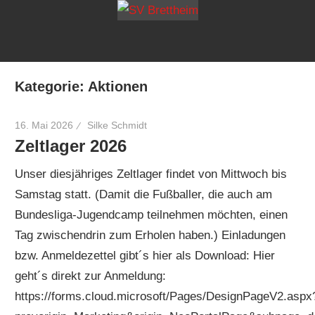
Zum
SV
mehr
Inhalt
als
springen
Bretthei
Freude
Kategorie:
Aktionen
am
Sport
16. Mai 2026
Silke Schmidt
Zeltlager 2026
Unser diesjähriges Zeltlager findet von Mittwoch bis
Samstag statt. (Damit die Fußballer, die auch am
Bundesliga-Jugendcamp teilnehmen möchten, einen
Tag zwischendrin zum Erholen haben.) Einladungen
bzw. Anmeldezettel gibt´s hier als Download: Hier
geht´s direkt zur Anmeldung:
https://forms.cloud.microsoft/Pages/DesignPageV2.aspx