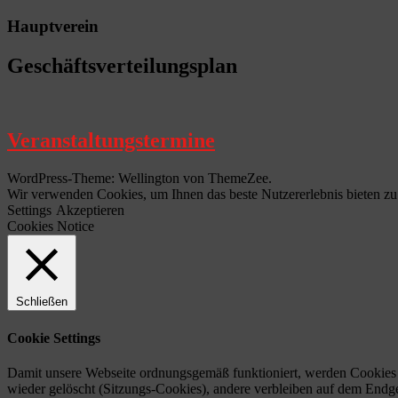
Hauptverein
Geschäftsverteilungsplan
Veranstaltungstermine
WordPress-Theme: Wellington von ThemeZee.
Wir verwenden Cookies, um Ihnen das beste Nutzererlebnis bieten zu 
Settings
Akzeptieren
Cookies Notice
Schließen
Cookie Settings
Damit unsere Webseite ordnungsgemäß funktioniert, werden Cookies 
wieder gelöscht (Sitzungs-Cookies), andere verbleiben auf dem Endg