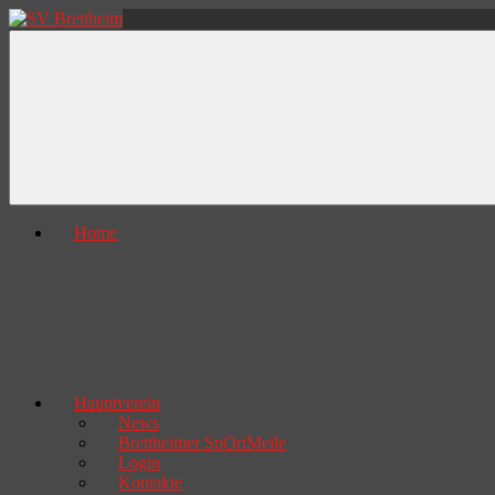
Zum
Inhalt
SV
mehr
springen
Brettheim
als
Freude
am
Sport
Home
Hauptverein
News
Brettheimer SpOrtMeile
Login
Kontakte