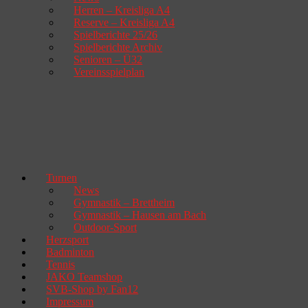
Herren – Kreisliga A4
Reserve – Kreisliga A4
Spielberichte 25/26
Spielberichte Archiv
Senioren – Ü32
Vereinsspielplan
Turnen
News
Gymnastik – Brettheim
Gymnastik – Hausen am Bach
Outdoor-Sport
Herzsport
Badminton
Tennis
JAKO Teamshop
SVB-Shop by Fan12
Impressum