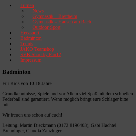
Turnen
News
Gymnastik – Brettheim
Gymnastik – Hausen am Bach
Outdoor-Sport
Herzsport
Badminton
Tennis
JAKO Teamshop
SVB-Shop by Fan12
Impressum
Badminton
Für Kids von 10-18 Jahre
Grundkenntnisse, Spiele und vor Allem viel Spaß mit dem schnellen
Federball sind garantiert. Wenn möglich bringt eure Schläger bitte
mit.
Wir freuen uns schon auf euch!
Leitung: Martin Dieckmann (0172-8196403), Gabi Hachtel-
Breuninger, Claudia Zanzinger