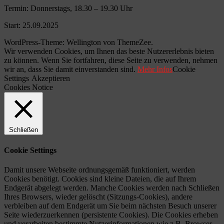
Termin: Donnerstags, 18.30 – 19.30 Uhr
Start: 25.09.2025
WordPress-Theme: Wellington von ThemeZee.
Wir verwenden Cookies, um Ihnen das beste Nutzererlebnis bieten
zu können. Wenn Sie fortfahren, diese Seite zu verwenden, nehmen
wir an, dass Sie damit einverstanden sind.
Mehr Infos
Cookie
Settings
Akzeptieren
Cookies Notice
Schließen
Cookie Settings
Damit unsere Webseite ordnungsgemäß funktioniert, werden
Cookies benötigt. Cookies sind kleine Dateien, die auf Ihrem
Endgerät abgelegt werden. Manche Cookies werden nach Schließen
Ihres Browsers, wieder gelöscht (Sitzungs-Cookies), andere
verbleiben auf dem Endgerät um Sie beim nächsten Besuch unserer
Seite wiederzuerkennen (persistente Cookies). Die Cookies erheben
und verarbeiten bestimmte Nutzerinformationen wie z.B. Browser-