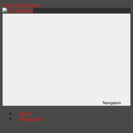
Zum Inhalt springen
SV
mehr
Brettheim
als
Freude
am
Sport
Navigation
Home
Hauptverein