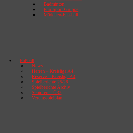
Badminton
Fun-Sport-Gruppe
Mädchen-Fussball
Fußball
News
Herren – Kreisliga A4
Reserve – Kreisliga A4
Spielberichte 25/26
Spielberichte Archiv
Senioren – Ü32
Vereinsspielplan