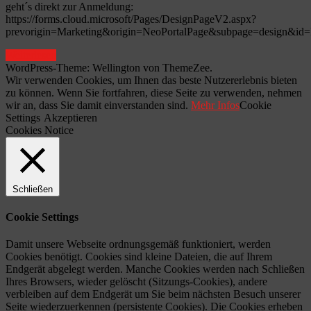
geht´s direkt zur Anmeldung:
https://forms.cloud.microsoft/Pages/DesignPageV2.aspx?
prevorigin=Marketing&origin=NeoPortalPage&subpage=des
Weiterlesen
WordPress-Theme: Wellington von ThemeZee.
Wir verwenden Cookies, um Ihnen das beste Nutzererlebnis bieten
zu können. Wenn Sie fortfahren, diese Seite zu verwenden, nehmen
wir an, dass Sie damit einverstanden sind.
Mehr Infos
Cookie
Settings
Akzeptieren
Cookies Notice
Schließen
Cookie Settings
Damit unsere Webseite ordnungsgemäß funktioniert, werden
Cookies benötigt. Cookies sind kleine Dateien, die auf Ihrem
Endgerät abgelegt werden. Manche Cookies werden nach Schließen
Ihres Browsers, wieder gelöscht (Sitzungs-Cookies), andere
verbleiben auf dem Endgerät um Sie beim nächsten Besuch unserer
Seite wiederzuerkennen (persistente Cookies). Die Cookies erheben