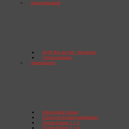
Juniorenfussball
SGM Rot am See / Brettheim
Vereinsspielplan
Jugendturnen
Eltern-Kind-Turnen
Turnen für Kindergartenkinder
Turnen Klasse 1 + 2
Turnen Klasse 3 + 4