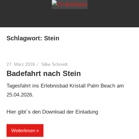
Zum
SV
mehr
Inhalt
als
springen
Bretthei
Freude
Schlagwort:
Stein
am
Sport
27. März 2026
Silke Schmidt
Badefahrt nach Stein
Tagesfahrt ins Erlebnisbad Kristall Palm Beach am
25.04.2026.
Hier gibt´s den Download der Einladung
Weiterlesen