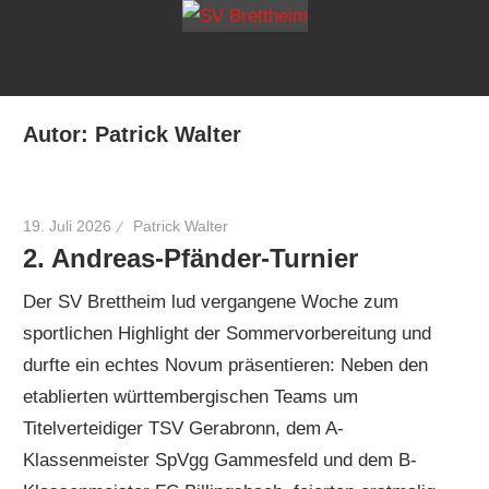
Zum
SV
mehr
Inhalt
als
springen
Bretthei
Freude
Autor:
Patrick Walter
am
Sport
19. Juli 2026
Patrick Walter
2. Andreas-Pfänder-Turnier
Der SV Brettheim lud vergangene Woche zum
sportlichen Highlight der Sommervorbereitung und
durfte ein echtes Novum präsentieren: Neben den
etablierten württembergischen Teams um
Titelverteidiger TSV Gerabronn, dem A-
Klassenmeister SpVgg Gammesfeld und dem B-