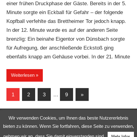
einer frühen Druckphase der Gäste. Bereits in der 5.
Minute sorgte ein Eckball für Gefahr – der folgende
Kopfball verfehlte das Brettheimer Tor jedoch knapp.
In der 12. Minute wurde es auf der anderen Seite
brenzlig: Ein beinahe Eigentor von Dünsbach sorgte
für Aufregung, der anschließende Eckstoß ging
ebenfalls knapp am Gehäuse vorbei. In der 21. Minute
Weiterlesen
Seitennummerierung
Nächste
1
2
3
…
9
»
Beiträge
der
Beiträge
Wir verwenden Cookies, um Ihnen das beste Nutzererlebnis
bieten zu können. Wenn Sie fortfahren, diese Seite zu verwenden,
WordPress-Theme: Wellington von
nehmen wir an, dass Sie damit einverstanden sind.
Mehr Infos