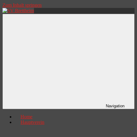
Zum Inhalt springen
SV
mehr
Brettheim
als
Freude
am
Sport
Navigation
Home
Hauptverein