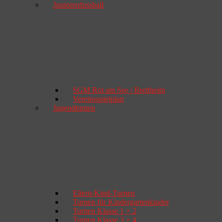
Juniorenfussball
SGM Rot am See / Brettheim
Vereinsspielplan
Jugendturnen
Eltern-Kind-Turnen
Turnen für Kindergartenkinder
Turnen Klasse 1 + 2
Turnen Klasse 3 + 4