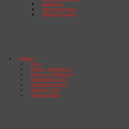
Badminton
Fun-Sport-Gruppe
Mädchen-Fussball
Fußball
News
Herren – Kreisliga A4
Reserve – Kreisliga A4
Spielberichte 25/26
Spielberichte Archiv
Senioren – Ü32
Vereinsspielplan