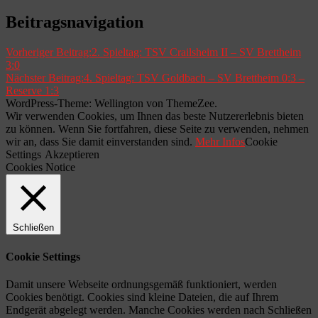
Beitragsnavigation
Vorheriger Beitrag:
2. Spieltag: TSV Crailsheim II – SV Brettheim
3:0
Nächster Beitrag:
4. Spieltag: TSV Goldbach – SV Brettheim 0:3 –
Reserve 1:3
WordPress-Theme: Wellington von ThemeZee.
Wir verwenden Cookies, um Ihnen das beste Nutzererlebnis bieten
zu können. Wenn Sie fortfahren, diese Seite zu verwenden, nehmen
wir an, dass Sie damit einverstanden sind.
Mehr Infos
Cookie
Settings
Akzeptieren
Cookies Notice
Schließen
Cookie Settings
Damit unsere Webseite ordnungsgemäß funktioniert, werden
Cookies benötigt. Cookies sind kleine Dateien, die auf Ihrem
Endgerät abgelegt werden. Manche Cookies werden nach Schließen