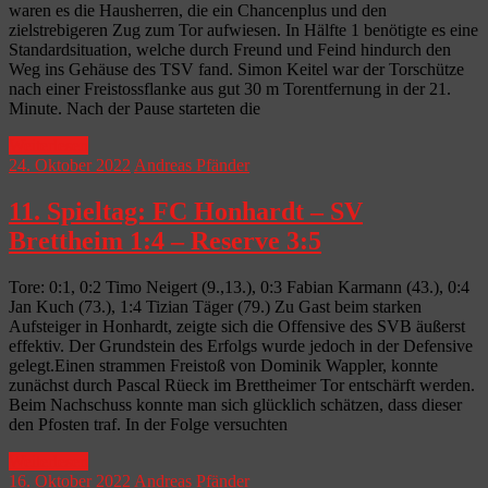
waren es die Hausherren, die ein Chancenplus und den
zielstrebigeren Zug zum Tor aufwiesen. In Hälfte 1 benötigte es eine
Standardsituation, welche durch Freund und Feind hindurch den
Weg ins Gehäuse des TSV fand. Simon Keitel war der Torschütze
nach einer Freistossflanke aus gut 30 m Torentfernung in der 21.
Minute. Nach der Pause starteten die
Weiterlesen
24. Oktober 2022
Andreas Pfänder
11. Spieltag: FC Honhardt – SV
Brettheim 1:4 – Reserve 3:5
Tore: 0:1, 0:2 Timo Neigert (9.,13.), 0:3 Fabian Karmann (43.), 0:4
Jan Kuch (73.), 1:4 Tizian Täger (79.) Zu Gast beim starken
Aufsteiger in Honhardt, zeigte sich die Offensive des SVB äußerst
effektiv. Der Grundstein des Erfolgs wurde jedoch in der Defensive
gelegt.Einen strammen Freistoß von Dominik Wappler, konnte
zunächst durch Pascal Rüeck im Brettheimer Tor entschärft werden.
Beim Nachschuss konnte man sich glücklich schätzen, dass dieser
den Pfosten traf. In der Folge versuchten
Weiterlesen
16. Oktober 2022
Andreas Pfänder