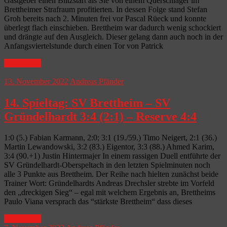
Gastgeber einen Blitzstart als Sie von einem Querschläger im
Brettheimer Strafraum profitierten. In dessen Folge stand Stefan
Groh bereits nach 2. Minuten frei vor Pascal Rüeck und konnte
überlegt flach einschieben. Brettheim war dadurch wenig schockiert
und drängte auf den Ausgleich. Dieser gelang dann auch noch in der
Anfangsviertelstunde durch einen Tor von Patrick
Weiterlesen
13. November 2022
Andreas Pfänder
14. Spieltag: SV Brettheim – SV
Gründelhardt 3:4 (2:1) – Reserve 4:4
1:0 (5.) Fabian Karmann, 2:0; 3:1 (19./59.) Timo Neigert, 2:1 (36.)
Martin Lewandowski, 3:2 (83.) Eigentor, 3:3 (88.) Ahmed Karim,
3:4 (90.+1) Justin Hintermajer In einem rassigen Duell entführte der
SV Gründelhardt-Oberspeltach in den letzten Spielminuten noch
alle 3 Punkte aus Brettheim. Der Reihe nach hielten zunächst beide
Trainer Wort: Gründelhardts Andreas Drechsler strebte im Vorfeld
den „dreckigen Sieg“ – egal mit welchem Ergebnis an, Brettheims
Paulo Viana versprach das “stärkste Brettheim“ dass dieses
Weiterlesen