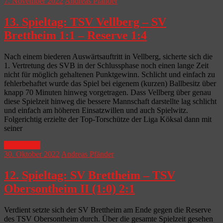
7. November 2022
Andreas Pfänder
13. Spieltag: TSV Vellberg – SV
Brettheim 1:1 – Reserve 1:4
Nach einem biederen Auswärtsauftritt in Vellberg, sicherte sich die
1. Vertretung des SVB in der Schlussphase noch einen lange Zeit
nicht für möglich gehaltenen Punktgewinn. Schlicht und einfach zu
fehlerbehaftet wurde das Spiel bei eigenem (kurzen) Ballbesitz über
knapp 70 Minuten hinweg vorgetragen. Dass Vellberg über genau
diese Spielzeit hinweg die bessere Mannschaft darstellte lag schlicht
und einfach am höheren Einsatzwillen und auch Spielwitz.
Folgerichtig erzielte der Top-Torschütze der Liga Köksal dann mit
seiner
Weiterlesen
30. Oktober 2022
Andreas Pfänder
12. Spieltag: SV Brettheim – TSV
Obersontheim II (1:0) 2:1
Verdient setzte sich der SV Brettheim am Ende gegen die Reserve
des TSV Obersontheim durch. Über die gesamte Spielzeit gesehen