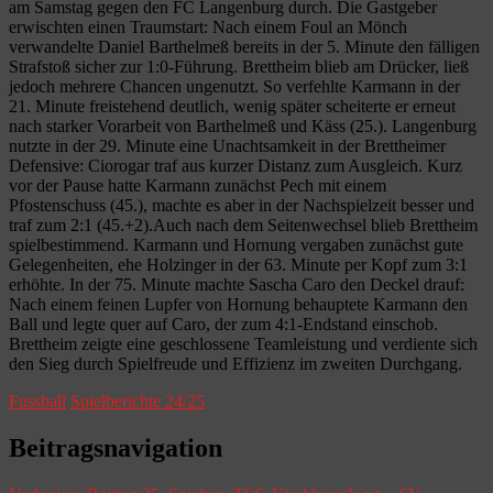
am Samstag gegen den FC Langenburg durch. Die Gastgeber
erwischten einen Traumstart: Nach einem Foul an Mönch
verwandelte Daniel Barthelmeß bereits in der 5. Minute den fälligen
Strafstoß sicher zur 1:0-Führung. Brettheim blieb am Drücker, ließ
jedoch mehrere Chancen ungenutzt. So verfehlte Karmann in der
21. Minute freistehend deutlich, wenig später scheiterte er erneut
nach starker Vorarbeit von Barthelmeß und Käss (25.). Langenburg
nutzte in der 29. Minute eine Unachtsamkeit in der Brettheimer
Defensive: Ciorogar traf aus kurzer Distanz zum Ausgleich. Kurz
vor der Pause hatte Karmann zunächst Pech mit einem
Pfostenschuss (45.), machte es aber in der Nachspielzeit besser und
traf zum 2:1 (45.+2).Auch nach dem Seitenwechsel blieb Brettheim
spielbestimmend. Karmann und Hornung vergaben zunächst gute
Gelegenheiten, ehe Holzinger in der 63. Minute per Kopf zum 3:1
erhöhte. In der 75. Minute machte Sascha Caro den Deckel drauf:
Nach einem feinen Lupfer von Hornung behauptete Karmann den
Ball und legte quer auf Caro, der zum 4:1-Endstand einschob.
Brettheim zeigte eine geschlossene Teamleistung und verdiente sich
den Sieg durch Spielfreude und Effizienz im zweiten Durchgang.
Fussball
Spielberichte 24/25
Beitragsnavigation