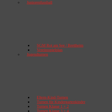
Juniorenfussball
SGM Rot am See / Brettheim
Vereinsspielplan
Jugendturnen
Eltern-Kind-Turnen
Turnen für Kindergartenkinder
Turnen Klasse 1 + 2
Turnen Klasse 3 + 4