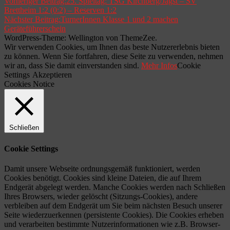
Vorheriger Beitrag:
25. Spieltag: TSG Kirchberg/Jagst – SV
Brettheim 1:2 (0:2) – Reserven 1:2
Nächster Beitrag:
TurnerInnen Klasse 1 und 2 machen
Geräteführerschein
WordPress-Theme: Wellington von ThemeZee.
Wir verwenden Cookies, um Ihnen das beste Nutzererlebnis bieten
zu können. Wenn Sie fortfahren, diese Seite zu verwenden, nehmen
wir an, dass Sie damit einverstanden sind.
Mehr Infos
Cookie
Settings
Akzeptieren
Cookies Notice
Schließen
Cookie Settings
Damit unsere Webseite ordnungsgemäß funktioniert, werden
Cookies benötigt. Cookies sind kleine Dateien, die auf Ihrem
Endgerät abgelegt werden. Manche Cookies werden nach Schließen
Ihres Browsers, wieder gelöscht (Sitzungs-Cookies), andere
verbleiben auf dem Endgerät um Sie beim nächsten Besuch unserer
Seite wiederzuerkennen (persistente Cookies). Die Cookies erheben
und verarbeiten bestimmte Nutzerinformationen wie z.B. Browser-