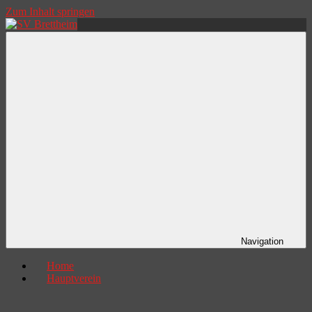
Zum Inhalt springen
SV
mehr
Brettheim
als
Freude
am
Sport
Navigation
Home
Hauptverein