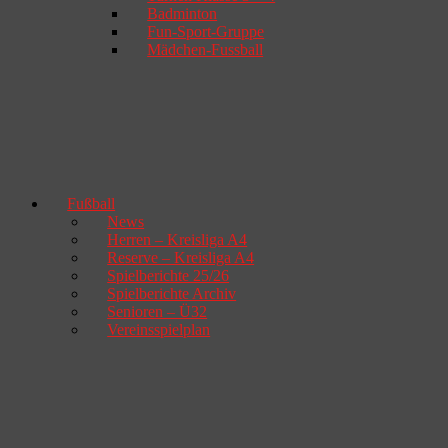
Badminton
Fun-Sport-Gruppe
Mädchen-Fussball
Fußball
News
Herren – Kreisliga A4
Reserve – Kreisliga A4
Spielberichte 25/26
Spielberichte Archiv
Senioren – Ü32
Vereinsspielplan