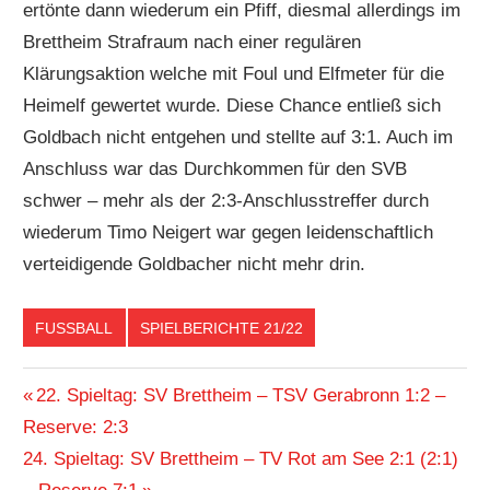
ertönte dann wiederum ein Pfiff, diesmal allerdings im
Brettheim Strafraum nach einer regulären
Klärungsaktion welche mit Foul und Elfmeter für die
Heimelf gewertet wurde. Diese Chance entließ sich
Goldbach nicht entgehen und stellte auf 3:1. Auch im
Anschluss war das Durchkommen für den SVB
schwer – mehr als der 2:3-Anschlusstreffer durch
wiederum Timo Neigert war gegen leidenschaftlich
verteidigende Goldbacher nicht mehr drin.
FUSSBALL
SPIELBERICHTE 21/22
Beitragsnavigation
Vorheriger
22. Spieltag: SV Brettheim – TSV Gerabronn 1:2 –
Beitrag:
Reserve: 2:3
Nächster
24. Spieltag: SV Brettheim – TV Rot am See 2:1 (2:1)
Beitrag: