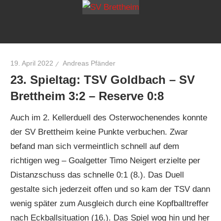
Zum
SV
mehr
Inhalt
als
springen
Bretthei
Freude
am
19. April 2022
Andreas Pfänder
Sport
23. Spieltag: TSV Goldbach – SV
Brettheim 3:2 – Reserve 0:8
Auch im 2. Kellerduell des Osterwochenendes konnte
der SV Brettheim keine Punkte verbuchen. Zwar
befand man sich vermeintlich schnell auf dem
richtigen weg – Goalgetter Timo Neigert erzielte per
Distanzschuss das schnelle 0:1 (8.). Das Duell
gestalte sich jederzeit offen und so kam der TSV dann
wenig später zum Ausgleich durch eine Kopfballtreffer
nach Eckballsituation (16.). Das Spiel wog hin und her